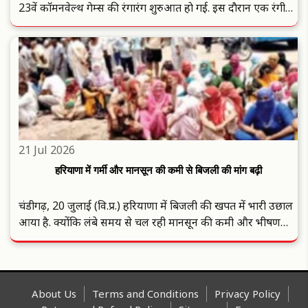
23वें काॅमनवेल्थ गेम्स की रंगारंग शुरुआत हाे गई. इस दाैरान एक रंगीन
और खास स्काॅटिश ओपनिंग सेरेमनी में अपनी वाइब्रेंट कल्चर दिखाई
दिया. किंग चार्ल्स खखख ने ओव्हीओ हाइड्राे ..
21 Jul 2026
हरियाणा में गर्मी और मानसून की कमी से बिजली की मांग बढ़ी
चंडीगढ़, 20 जुलाई (वि.प्र.) हरियाणा में बिजली की खपत में भारी उछाल
आया है. क्याेंकि लंबे समय से चल रही मानसून की कमी और भीषण
गर्मी के कारण पूरे राज्य में बिजली की मांग बढ़ गई थी। पिछले कुछ दिनाें
से कई जिलाें में लंबे समय तक बिना पूर्व सूचना के बिजली ..
About Us
Terms and Conditions
Privacy Policy