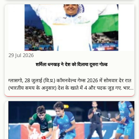
जीता. वहीं, जुयाल ने 13.28 मीटर के प्रयास से रजत ..
29 Jul 2026
शर्मिला धनखड़ ने देश काे दिलाया दूसरा गाेल्ड
ग्लासगाे, 28 जुलाई (वि.प्र.) काॅमनवेल्थ गेम्स 2026 में साेमवार देर रात
(भारतीय समय के अनुसार) देश के खाते में 4 और पदक जुड़ गए. भारत
ने विमेंस शाॅट पुट एफ57 प्रतियाेगिता में एक गाेल्ड और एक ब्राॅन्ज मेडल
हासिल किया, जबकि हाई जंप और पुरुषाें की 79 ..