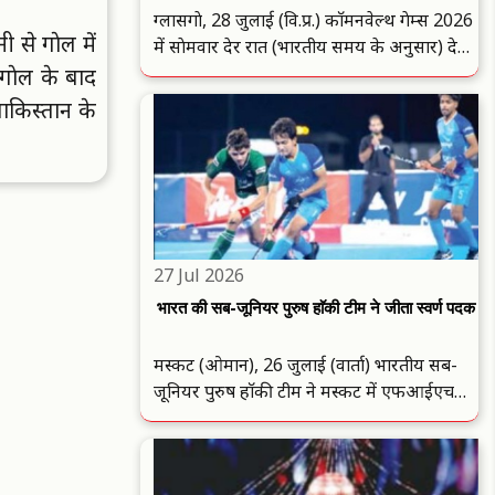
ग्लासगाे, 28 जुलाई (वि.प्र.) काॅमनवेल्थ गेम्स 2026
ी से गाेल में
में साेमवार देर रात (भारतीय समय के अनुसार) देश
के खाते में 4 और पदक जुड़ गए. भारत ने विमेंस
गाेल के बाद
शाॅट पुट एफ57 प्रतियाेगिता में एक गाेल्ड और एक
ाकिस्तान के
ब्राॅन्ज मेडल हासिल किया, जबकि हाई जंप और
पुरुषाें की 79 ..
27 Jul 2026
भारत की सब-जूनियर पुरुष हाॅकी टीम ने जीता स्वर्ण पदक
मस्कट (ओमान), 26 जुलाई (वार्ता) भारतीय सब-
जूनियर पुरुष हाॅकी टीम ने मस्कट में एफआईएच
यूथ हाॅकी 5 एस एशियन चैंपियनशिप-2026 के
फाइनल में अपने चिर प्रतिद्वंद्वी पाकिस्तान काे 3-1 से
हराकर स्वर्ण पदक अपने नाम किया. हाॅकी इंडिया ने