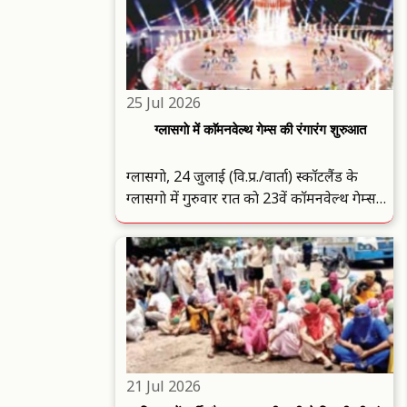
भी नदक पुरस्कार की ..
25 Jul 2026
ग्लासगाे में काॅमनवेल्थ गेम्स की रंगारंग शुरुआत
ग्लासगाे, 24 जुलाई (वि.प्र./वार्ता) स्काॅटलैंड के
ग्लासगाे में गुरुवार रात काे 23वें काॅमनवेल्थ गेम्स
की रंगारंग शुरुआत हाे गई. इस दाैरान एक रंगीन
और खास स्काॅटिश ओपनिंग सेरेमनी में अपनी
वाइब्रेंट कल्चर दिखाई दिया. किंग चार्ल्स खखख ने
ओव्हीओ हाइड्राे ..
21 Jul 2026