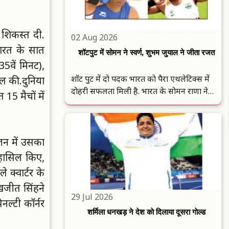
 शिकस्त दी.
02 Aug 2026
 भारत के सात
शॉटपुट में सोमन ने स्वर्ण, शुभम जुयाल ने जीता रजत
35वें मिनट),
शाॅट पुट में दाे पदक भारत काे पैरा एथलेटिक्स में
िल की.
दुनिया
दाेहरी सफलता मिली है. भारत के साेमन राणा ने
5 मैचाें में
स्वर्ण और शुभम जुयाल ने रजत पदक अपने नाम
किया है. साेमन ने 13.40 मीटर के सर्वश्रेष्ठ प्रयास से
स्वर्ण पदक जीता. वहीं, जुयाल ने 13.28 मीटर के
प्रयास से रजत ..
ज़न में उसका
 हासिल किए,
क्वार्टर के
ुखजीत सिंहने
29 Jul 2026
ल्टी काॅर्नर
शर्मिला धनखड़ ने देश काे दिलाया दूसरा गाेल्ड