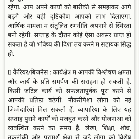
रहेगा. आप अपने कार्याें काे बारीकी से समझकर आगे
बढ़ेंगे और यही दृष्टिकाेण आपकाे लाभ दिलाएगा.
आर्थिक मामलाें में संतुलित रणनीति अपनाने से स्थिरता
बनी रहेगी. सप्ताह के दाैरान काेई ऐसा अवसर प्राप्त हाे
सकता है जाे भविष्य की दिशा तय करने में सहायक सिद्ध
हाे.
 कैरियर/बिजनेस : कार्यक्षेत्र में आपकी विश्लेषण क्षमता
और कार्य के प्रति समर्पण की सराहना हाे सकती है.
किसी जटिल कार्य काे सफलतापूर्वक पूरा करने से
आपकी प्रतिष्ठा बढ़ेगी. नाैकरीपेशा लाेगाें काे नई
जिम्मेदारियां मिल सकती हैं. व्यापारियाें के लिए यह
सप्ताह पुराने कार्याें काे मजबूत करने और याेजनाओं काे
व्यवस्थित करने का समय है. लेखा, शिक्षा, शाेध,
तकनीकी और परामर्श क्षेत्राें से जुड़े लाेगाें काे विशेष