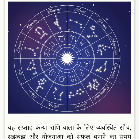
यह सप्ताह कन्या राशि वालाें के लिए व्यवस्थित साेच,
सूझबूझ और याेजनाओं काे सफल बनाने का समय