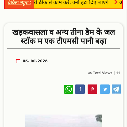
पदाधिकारी ठीक से काम करें, वर्ना हटा दिए जाएंगे
अभिषेक ब
ब्रेकिंग न्यूज़ :
खड़कवासला व अन्य तीनाें डैम के जल
स्टाॅक में एक टीएमसी पानी बढ़ा
06-Jul-2026
Total Views |
11
WhatsApp