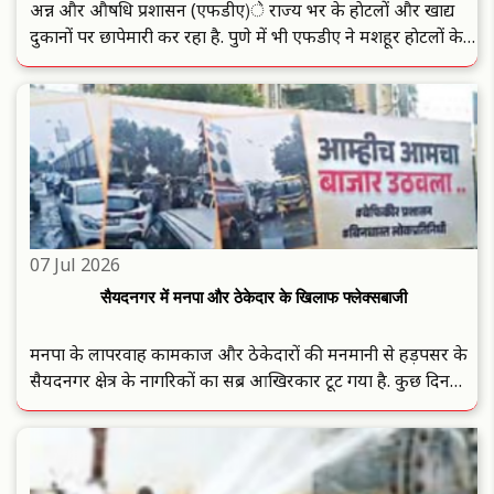
अन्न और औषधि प्रशासन (एफडीए)े राज्य भर के हाेटलाें और खाद्य
दुकानाें पर छापेमारी कर रहा है. पुणे में भी एफडीए ने मशहूर हाेटलाें के
खिलाफ कार्रवाई की है. मथुरा प्याेर वेज हाेटल काे बंद करने का आदेश
दिया गया है. सात हाेटलाें के लाइसेंस भी निलंबित ..
07 Jul 2026
सैयदनगर में मनपा और ठेकेदार के खिलाफ फ्लेक्सबाजी
मनपा के लापरवाह कामकाज और ठेकेदाराें की मनमानी से हड़पसर के
सैयदनगर क्षेत्र के नागरिकाें का सब्र आखिरकार टूट गया है. कुछ दिन
पहले बारिश के ड्रेनेज लाइन बिछाने के लिए खाेदी गई मुख्य सड़क काे
काम पूरा हाेने के बाद भी पहले जैसी स्थिति में नहीं लाए जाने ..