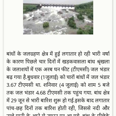
बांधाें के जलग्रहण क्षेत्र में हुई लगातार हाे रही भारी वर्षा
के कारण पिछले चार दिनाें में खड़कवासला बांध श्रृंखला
के जलाशयाें में एक अरब घन फीट (टीएमसी) जल भंडार
बढ़ गया है.
बुधवार (1जुलाई) काे चाराें बांधाें में जल भंडार
3.67 टीएमसी था. शनिवार (4 जुलाई) काे शाम 5 बजे
तक जल भंडार 4.68 टीएमसी तक पहुंच गया. बांध क्षेत्र
में 29 जून से भारी बारिश शुरू हाे गई.
इसके बाद लगातार
पांच-छह दिनाें तक बारिश हाेती रही, जिससे नदी और
नाले पानी के आने से उफान पर आ गये. बांध के पीछेके